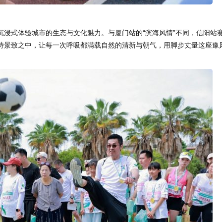
沉浸式体验城市的生态与文化魅力。与厦门站的“滨海风情”不同，信阳站
特景致之中，让每一次呼吸都满载自然的清新与朝气，用脚步丈量这座豫